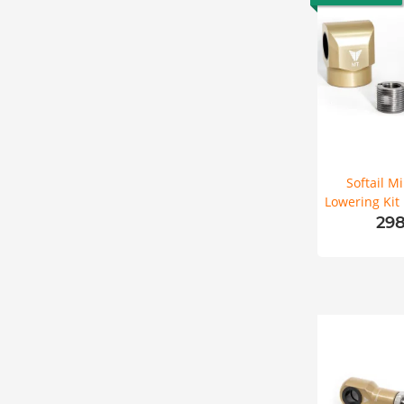
Softail M
Lowering Kit
Remote A
298