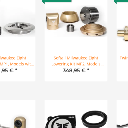
ilwaukee Eight
Softail Milwaukee Eight
Twin
 MP1, Models with
Lowering Kit MP2, Models
djuster Rear
without Remote Adjuster Rear
,95 €
*
348,95 €
*