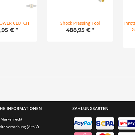
POWER CLUTCH
Shock Pressing Tool
Thrott
G
8,95 €
*
488,95 €
*
CHE INFORMATIONEN
ZAHLUNGSARTEN
 Markenrecht
Altölverordnung (AltölV)