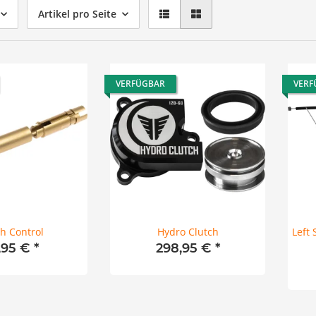
Artikel pro Seite
VERFÜGBAR
VERF
ch Control
Hydro Clutch
Left 
,95 €
*
298,95 €
*