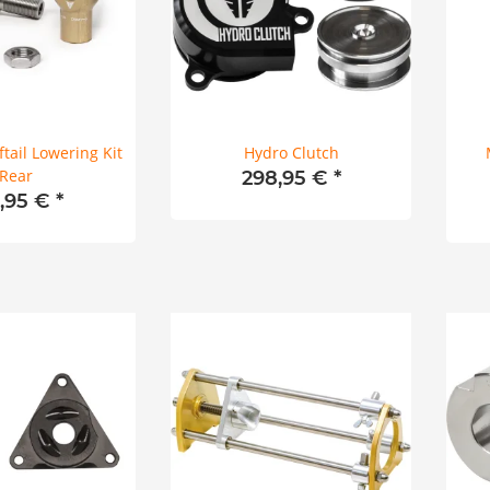
ftail Lowering Kit
Hydro Clutch
Rear
298,95 €
*
8,95 €
*