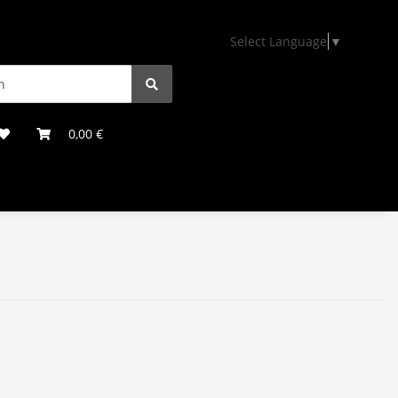
Select Language
▼
0,00 €