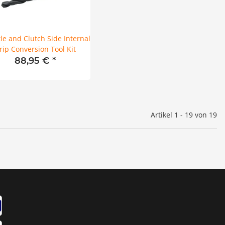
le and Clutch Side Internal
rip Conversion Tool Kit
88,95 €
*
Artikel 1 - 19 von 19