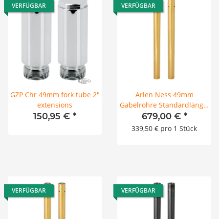
VERFÜGBAR
VERFÜGBAR
GZP Chr 49mm fork tube 2"
Arlen Ness 49mm
extensions
Gabelrohre Standardlänge,
Gold für Harley Touring 14-
150,95 €
*
679,00 €
*
25
339,50 € pro 1 Stück
VERFÜGBAR
VERFÜGBAR