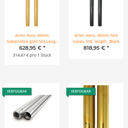
Arlen Ness 49mm
Arlen Ness, 49mm fork
Gabelrohre gold Std.Länge
tubes, Std. length. Black
für Harley Softail 18-24
628,95 €
*
818,95 €
*
314,47 € pro 1 Stück
VERFÜGBAR
VERFÜGBAR