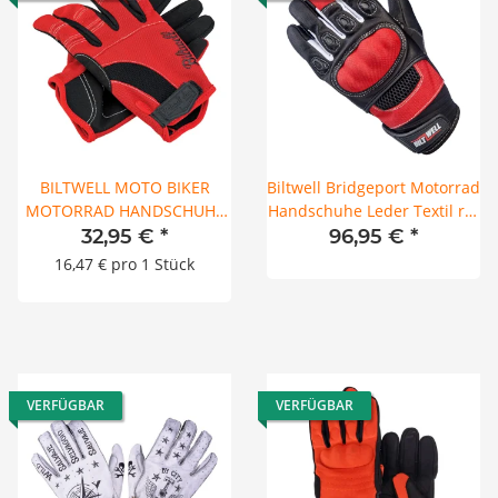
BILTWELL MOTO BIKER
Biltwell Bridgeport Motorrad
MOTORRAD HANDSCHUHE
Handschuhe Leder Textil rot
ROT SCHWARZ
schwarz CE
32,95 €
*
96,95 €
*
16,47 € pro 1 Stück
VERFÜGBAR
VERFÜGBAR