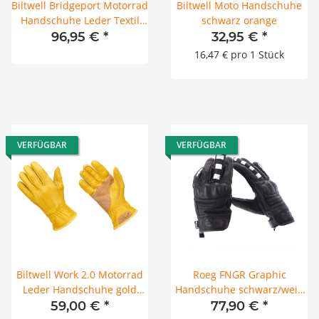
Biltwell Bridgeport Motorrad
Biltwell Moto Handschuhe
Handschuhe Leder Textil
schwarz orange
braun choco CE
96,95 €
*
32,95 €
*
16,47 € pro 1 Stück
VERFÜGBAR
VERFÜGBAR
Biltwell Work 2.0 Motorrad
Roeg FNGR Graphic
Leder Handschuhe gold
Handschuhe schwarz/weiß
gelb
CE
59,00 €
*
77,90 €
*