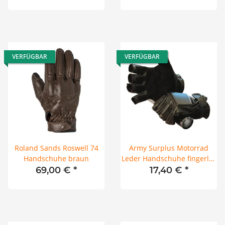
VERFÜGBAR
VERFÜGBAR
Roland Sands Roswell 74
Army Surplus Motorrad
Handschuhe braun
Leder Handschuhe fingerlos
schwarz
69,00 €
*
17,40 €
*