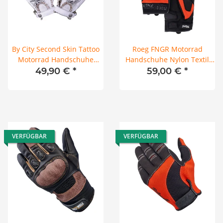
By City Second Skin Tattoo
Roeg FNGR Motorrad
Motorrad Handschuhe
Handschuhe Nylon Textil
Leder weiß
Stretch orange
49,90 €
*
59,00 €
*
VERFÜGBAR
VERFÜGBAR