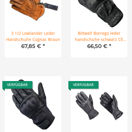
3 1/2 Lowlander Leder
Biltwell Borrego leder
Handschuhe Cognac Braun
handschuhe schwarz CE
geprüft
67,85 €
*
66,50 €
*
VERFÜGBAR
VERFÜGBAR