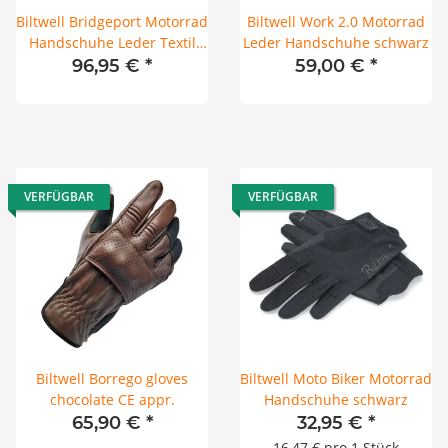
Biltwell Bridgeport Motorrad
Biltwell Work 2.0 Motorrad
Handschuhe Leder Textil
Leder Handschuhe schwarz
schwarz CE
96,95 €
*
59,00 €
*
VERFÜGBAR
VERFÜGBAR
Biltwell Borrego gloves
Biltwell Moto Biker Motorrad
chocolate CE appr.
Handschuhe schwarz
65,90 €
*
32,95 €
*
16,47 € pro 1 Stück