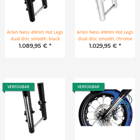
Arlen Ness 49mm Hot Legs
Arlen Ness 49mm Hot Legs
dual disc smooth, black
dual disc smooth, chrome
1.089,95 €
*
1.029,95 €
*
VERFÜGBAR
VERFÜGBAR