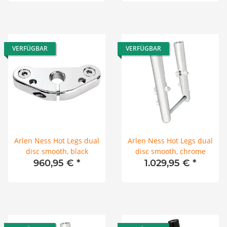
VERFÜGBAR
VERFÜGBAR
Arlen Ness Hot Legs dual
Arlen Ness Hot Legs dual
disc smooth, black
disc smooth, chrome
960,95 €
*
1.029,95 €
*