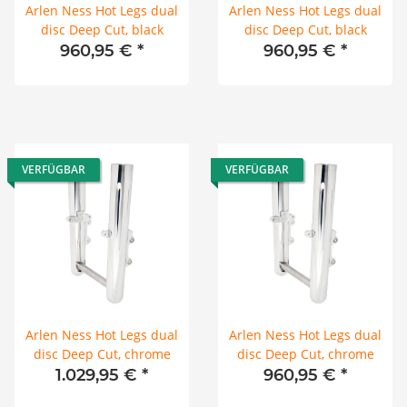
Arlen Ness Hot Legs dual
Arlen Ness Hot Legs dual
disc Deep Cut, black
disc Deep Cut, black
960,95 €
*
960,95 €
*
VERFÜGBAR
VERFÜGBAR
Arlen Ness Hot Legs dual
Arlen Ness Hot Legs dual
disc Deep Cut, chrome
disc Deep Cut, chrome
1.029,95 €
*
960,95 €
*