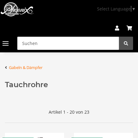
Select Language
▼
Gabeln & Dämpfer
Tauchrohre
Artikel 1 - 20 von 23