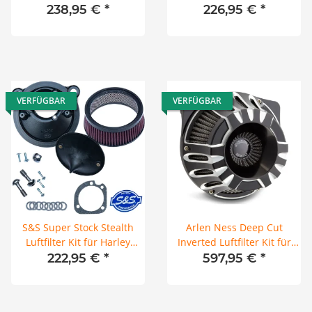
238,95 €
*
226,95 €
*
VERFÜGBAR
VERFÜGBAR
S&S Super Stock Stealth
Arlen Ness Deep Cut
Luftfilter Kit für Harley
Inverted Luftfilter Kit für
Davidson XL Sportster 07-20
Harley XL Sportster 91-21
222,95 €
*
597,95 €
*