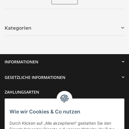
Kategorien
INFORMATIONEN
GESETZLICHE INFORMATIONEN
ZAHLUNGSARTEN
Wie wir Cookies & Co nutzen
Durch Klicken auf „Alle akzeptieren“ gestatten Sie den