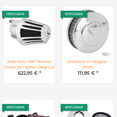
VERFÜGBAR
VERFÜGBAR
Arlen Ness, 90Â° Monster
Eliminator SU Vergaser
Sucker air cleaner. Deep Cut
chrom
622,95 €
*
111,95 €
*
VERFÜGBAR
VERFÜGBAR