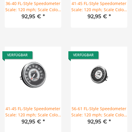
36-40 FL-Style Speedometer
41-45 FL-Style Speedometer
Scale: 120 mph; Scale Color:
Scale: 120 mph; Scale Color:
white; Ratio 2:1
black/silver; Ratio 1:1
92,95 €
*
92,95 €
*
VERFÜGBAR
VERFÜGBAR
41-45 FL-Style Speedometer
56-61 FL-Style Speedometer
Scale: 120 mph; Scale Color:
Scale: 120 mph; Scale Color:
black/silver; Ratio 2:1
black/silver; Ratio 1:1
92,95 €
*
92,95 €
*