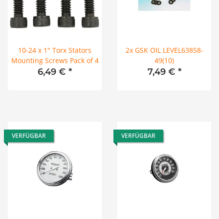
10-24 x 1" Torx Stators
2x GSK OIL LEVEL63858-
Mounting Screws Pack of 4
49(10)
6,49 €
*
7,49 €
*
VERFÜGBAR
VERFÜGBAR