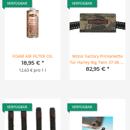
VERFÜGBAR
VERFÜGBAR
FOAM AIR FILTER OIL
Motor Factory Primärkette
für Harley Big Twin 37-06 82
18,95 €
*
Glieder
82,95 €
*
12,63 € pro 1 l
VERFÜGBAR
VERFÜGBAR