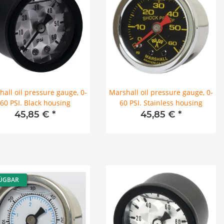
all oil pressure gauge, 0-
Marshall oil pressure gauge, 0-
60 PSI. Black housing
60 PSI. Stainless housing
45,85 €
*
45,85 €
*
ÜGBAR