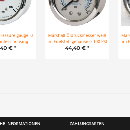
pressure gauge, 0-
Marshall Öldruckmesser weiß
Mars
ainless housing
im Edelstahlgehäuse 0-100 PSI
im E
,40 €
*
44,40 €
*
CHE INFORMATIONEN
ZAHLUNGSARTEN