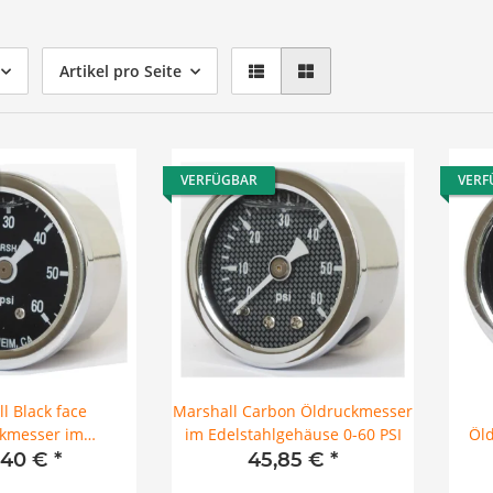
Artikel pro Seite
VERFÜGBAR
VERF
l Black face
Marshall Carbon Öldruckmesser
kmesser im
im Edelstahlgehäuse 0-60 PSI
Öld
ehäuse 0-60 PSI
schwa
,40 €
*
45,85 €
*