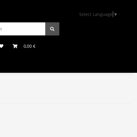
Select Language
▼
0,00 €