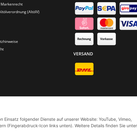
 Markenrecht
Altölverordnung (AltölV)
tzhinweise
ht
VERSAND
* Alle Preise inkl. gesetzlicher USt., zzgl.
Versand
© Phoenix-Cycles
den Einsatz folgender Dienste auf unserer Website: YouTube, Vimeo,
rn (Fingerabdruck-Icon links unten). Weitere Details finden Sie unter