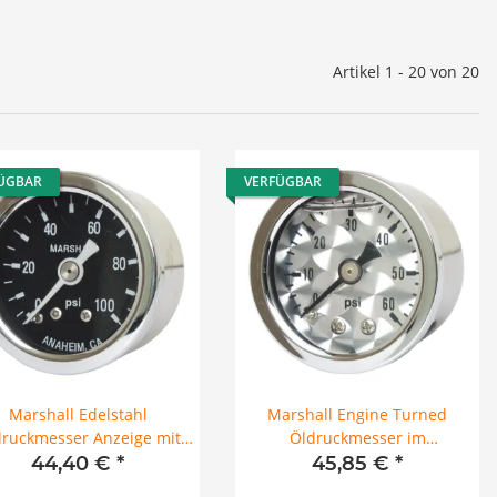
Artikel 1 - 20 von 20
ÜGBAR
VERFÜGBAR
Marshall Edelstahl
Marshall Engine Turned
ruckmesser Anzeige mit
Öldruckmesser im
rzem Ziffernblatt 0-100 Psi
Edelstahlgehäuse 0-60 PSI
44,40 €
*
45,85 €
*