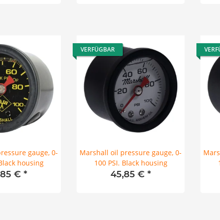
VERFÜGBAR
VERF
pressure gauge, 0-
Marshall oil pressure gauge, 0-
Marsh
 Black housing
100 PSI. Black housing
,85 €
*
45,85 €
*