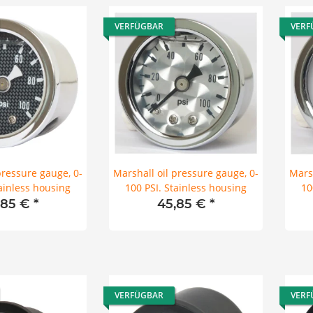
VERFÜGBAR
VERF
pressure gauge, 0-
Marshall oil pressure gauge, 0-
Marsh
tainless housing
100 PSI. Stainless housing
10
,85 €
*
45,85 €
*
VERFÜGBAR
VERF