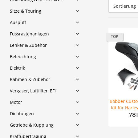
Sortierung
Sitze & Touring
Auspuff
Fussrastenanlagen
TOP
Lenker & Zubehör
Beleuchtung
Elektrik
Rahmen & Zubehör
Vergaser, Luftfilter, EFI
Bobber Custo
Motor
Kit für Harle
Dichtungen
Fat 
78
Getriebe & Kupplung
Kraftübertragung