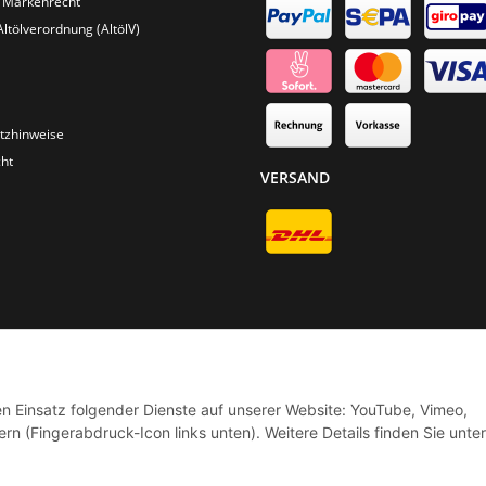
 Markenrecht
Altölverordnung (AltölV)
tzhinweise
ht
VERSAND
* Alle Preise inkl. gesetzlicher USt., zzgl.
Versand
© Phoenix-Cycles
den Einsatz folgender Dienste auf unserer Website: YouTube, Vimeo,
rn (Fingerabdruck-Icon links unten). Weitere Details finden Sie unter