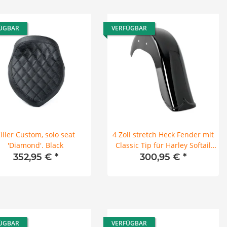
ÜGBAR
VERFÜGBAR
iller Custom, solo seat
4 Zoll stretch Heck Fender mit
'Diamond'. Black
Classic Tip für Harley Softail
Heritage 18-23
352,95 €
*
300,95 €
*
ÜGBAR
VERFÜGBAR