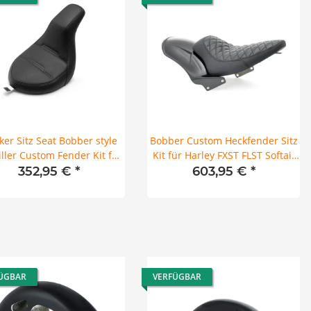
ker Sitz Seat Bobber style
Bobber Custom Heckfender Sitz
iller Custom Fender Kit für
Kit für Harley FXST FLST Softail
arley M8 Softail 18-24
200mm 07-17
352,95 €
*
603,95 €
*
ÜGBAR
VERFÜGBAR