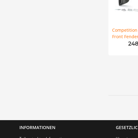
Competition 
Front Fender
Harley T
248
INFORMATIONEN
GESETZLI