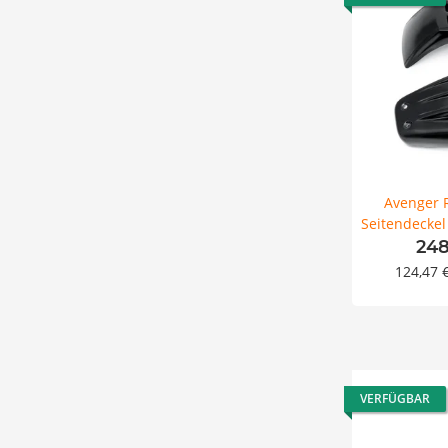
Avenger 
Seitendeckel 
M8
248
124,47 
VERFÜGBAR