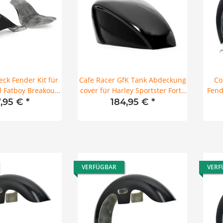
eck Fender Kit für
Cafe Racer GfK Tank Abdeckung
Co
il Fatboy Breakout
cover für Harley Sportster Forty
Fend
it Gutachten
Eight 07-17 2.1 Gal
7,95 €
*
184,95 €
*
VERFÜGBAR
VERF