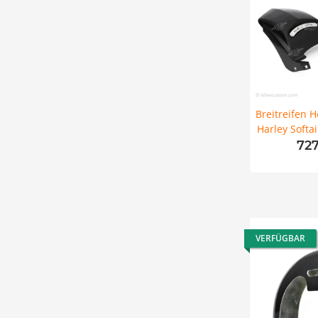
Breitreifen H
Harley Softa
18-24 m
72
VERFÜGBAR