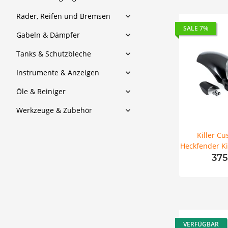
Räder, Reifen und Bremsen
SALE 7%
Gabeln & Dämpfer
Tanks & Schutzbleche
Instrumente & Anzeigen
Öle & Reiniger
Werkzeuge & Zubehör
Killer Cu
Heckfender Kit
Break
375
VERFÜGBAR