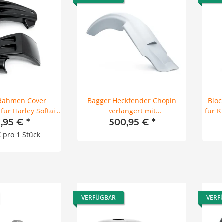
Rahmen Cover
Bagger Heckfender Chopin
Bloc
für Harley Softail
verlängert mit
für K
 18-25
Kennzeichenhalter für Harley
H
,95 €
*
500,95 €
*
Touring 09-24
€ pro 1 Stück
VERFÜGBAR
VERF