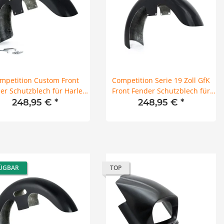
mpetition Custom Front
Competition Serie 19 Zoll GfK
er Schutzblech für Harley
Front Fender Schutzblech für
Softail M8 130er 21"
Harley Touring 14-25
248,95 €
*
248,95 €
*
ÜGBAR
TOP