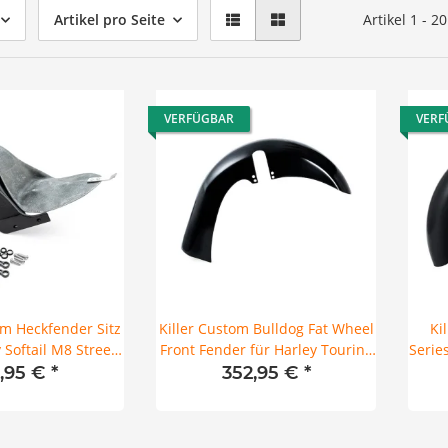
Artikel pro Seite
Artikel 1 - 2
VERFÜGBAR
VERF
m Heckfender Sitz
Killer Custom Bulldog Fat Wheel
Ki
y Softail M8 Street
Front Fender für Harley Touring
Serie
Bob 18-26
14-24 23 x 5.50
1,95 €
*
352,95 €
*