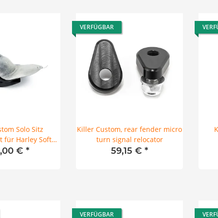
VERFÜGBAR
VERF
stom Solo Sitz
Killer Custom, rear fender micro
K
 für Harley Softail
turn signal relocator
out 18-25
,00 €
*
59,15 €
*
VERFÜGBAR
VERF