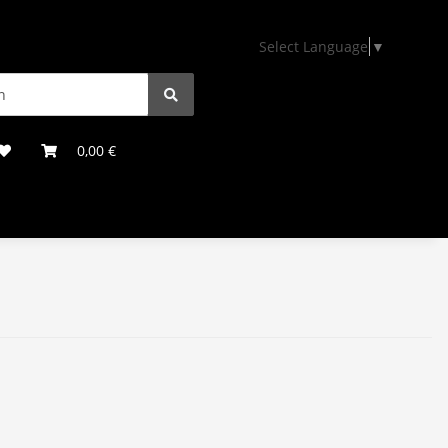
Select Language
▼
0,00 €