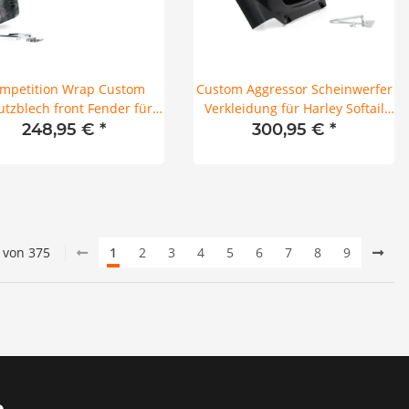
mpetition Wrap Custom
Custom Aggressor Scheinwerfer
utzblech front Fender für
Verkleidung für Harley Softail
arley Touring 96-13 23"
FXFB Fatbob 18-24 TGA
248,95 €
*
300,95 €
*
0 von 375
1
2
3
4
5
6
7
8
9