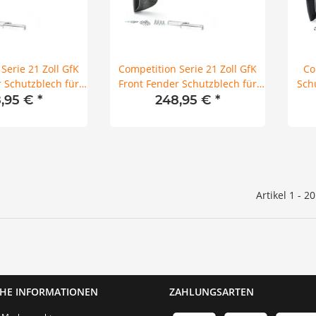
Serie 21 Zoll GfK
Competition Serie 21 Zoll GfK
Co
 Schutzblech für
Front Fender Schutzblech für
Sch
ouring 14-24
Harley Touring 96-13
H
,95 €
*
248,95 €
*
Artikel 1 - 2
CHE INFORMATIONEN
ZAHLUNGSARTEN