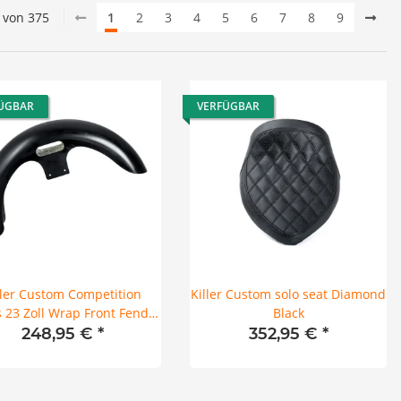
0 von 375
1
2
3
4
5
6
7
8
9
ÜGBAR
VERFÜGBAR
ller Custom Competition
Killer Custom solo seat Diamond
s 23 Zoll Wrap Front Fender
Black
für Harley Softail M8
248,95 €
*
352,95 €
*