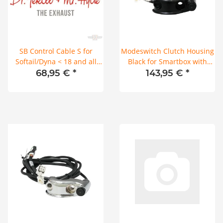
SB Control Cable S for
Modeswitch Clutch Housing
Softail/Dyna < 18 and all
Black for Smartbox with
Sportster (New Connector)
conversion cable
68,95 €
*
143,95 €
*