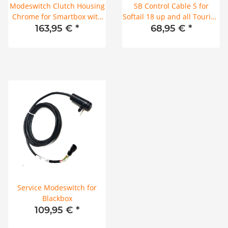
Modeswitch Clutch Housing
SB Control Cable S for
Chrome for Smartbox with
Softail 18 up and all Touring
conversion cable
(New Connector)
163,95 €
*
68,95 €
*
Service Modeswitch for
Blackbox
109,95 €
*