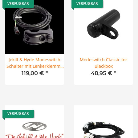
VERFÜGBAR
VERFÜGBAR
Jekill & Hyde Modeswitch
Modeswitch Classic for
Schalter mit Lenkerklemme
Blackbox
für Smartbox
119,00 €
*
48,95 €
*
VERFÜGBAR