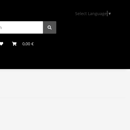
Select Language
▼
0,00 €