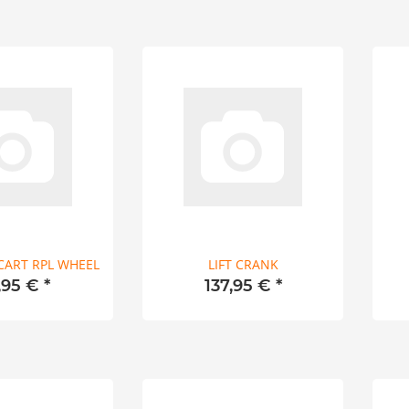
CART RPL WHEEL
LIFT CRANK
,95 €
*
137,95 €
*