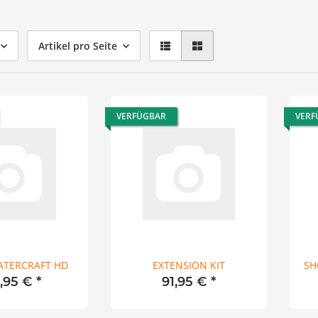
Artikel pro Seite
VERFÜGBAR
VERF
ATERCRAFT HD
EXTENSION KIT
SH
1,95 €
*
91,95 €
*