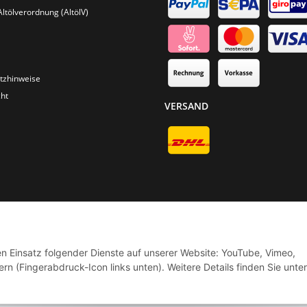
Altölverordnung (AltölV)
tzhinweise
ht
VERSAND
* Alle Preise inkl. gesetzlicher USt., zzgl.
Versand
© Phoenix-Cycles
den Einsatz folgender Dienste auf unserer Website: YouTube, Vimeo,
rn (Fingerabdruck-Icon links unten). Weitere Details finden Sie unter