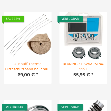
SALE 38%
VERFÜGBAR
Auspuff Thermo
BEARING KT SW/ARM 84-
Hitzeschutzband hellbraun
99ST
mit Edelstahl Kabelbinder
69,00 €
*
55,95 €
*
2" X 25'
VERFÜGBAR
VERFÜGBAR