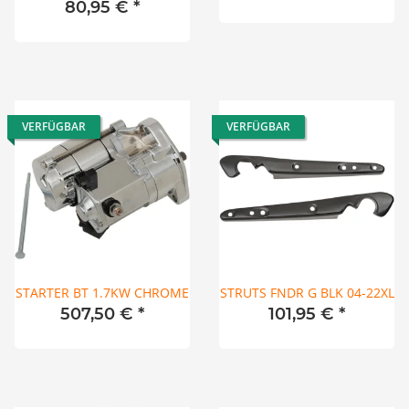
Sportster 04-20 1" kürzer
80,95 €
*
VERFÜGBAR
VERFÜGBAR
STARTER BT 1.7KW CHROME
STRUTS FNDR G BLK 04-22XL
507,50 €
*
101,95 €
*