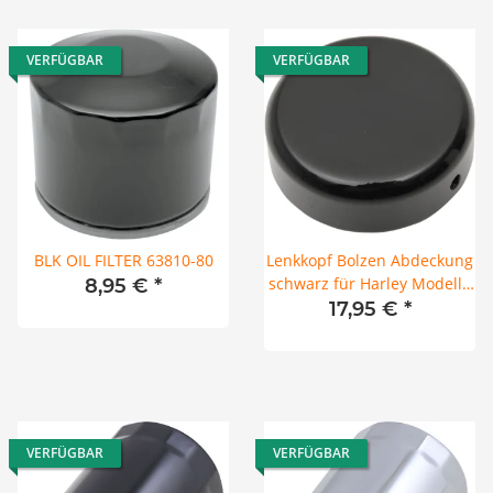
VERFÜGBAR
VERFÜGBAR
BLK OIL FILTER 63810-80
Lenkkopf Bolzen Abdeckung
schwarz für Harley Modelle
8,95 €
*
mit 39mm Gabel
17,95 €
*
VERFÜGBAR
VERFÜGBAR