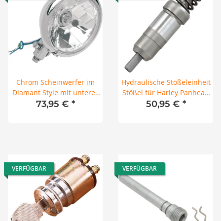
Chrom Scheinwerfer im
Hydraulische Stößeleinheit
Diamant Style mit unterer
Stößel für Harley Panhead
Befestigung 14,5 cm (5-3/4")
Shovelhead 53-84
73,95 €
*
50,95 €
*
VERFÜGBAR
VERFÜGBAR