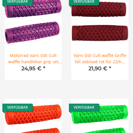
VERFÜGBAR
VERFÜGBAR
Motorrad Vans Odi Cult
Vans Odi Cult waffle Griffe
waffle handlebar grip set
Set oxblood rot für 22mm
Griffe purple purpur lila
Motorrad Lenker
24,95 €
*
21,90 €
*
22mm
VERFÜGBAR
VERFÜGBAR