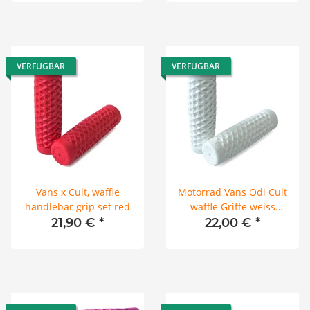
VERFÜGBAR
VERFÜGBAR
Vans x Cult, waffle
Motorrad Vans Odi Cult
handlebar grip set red
waffle Griffe weiss
handlebar grip set white
21,90 €
*
22,00 €
*
22mm