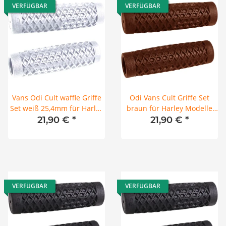
VERFÜGBAR
VERFÜGBAR
Vans Odi Cult waffle Griffe
Odi Vans Cult Griffe Set
Set weiß 25,4mm für Harley
braun für Harley Modelle
74-24
82-24 25,4mm
21,90 €
*
21,90 €
*
VERFÜGBAR
VERFÜGBAR