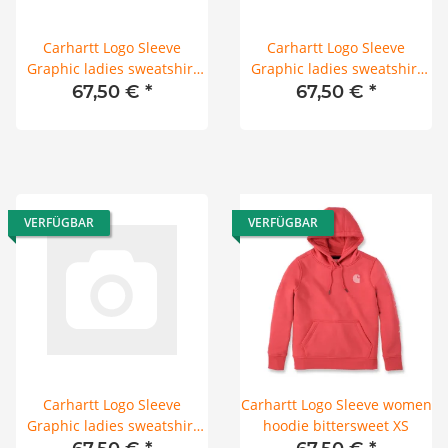
Carhartt Logo Sleeve
Carhartt Logo Sleeve
Graphic ladies sweatshirt
Graphic ladies sweatshirt
dried clay
dried clay
67,50 €
*
67,50 €
*
VERFÜGBAR
VERFÜGBAR
Carhartt Logo Sleeve
Carhartt Logo Sleeve women
Graphic ladies sweatshirt
hoodie bittersweet XS
dried clay