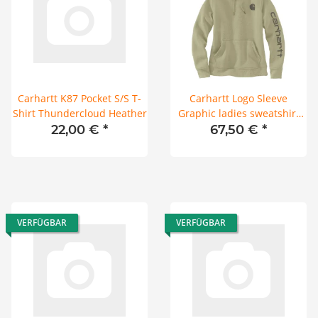
Carhartt K87 Pocket S/S T-
Carhartt Logo Sleeve
Shirt Thundercloud Heather
Graphic ladies sweatshirt
dried clay
22,00 €
*
67,50 €
*
VERFÜGBAR
VERFÜGBAR