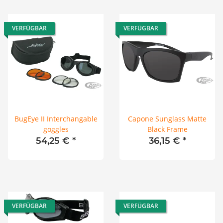
VERFÜGBAR
VERFÜGBAR
BugEye II Interchangable
Capone Sunglass Matte
goggles
Black Frame
54,25 €
*
36,15 €
*
VERFÜGBAR
VERFÜGBAR