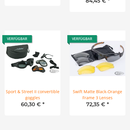
84,45 €
*
VERFÜGBAR
VERFÜGBAR
Sport & Street II convertible
Swift Matte Black-Orange
goggles
Frame 3 Lenses
60,30 €
*
72,35 €
*