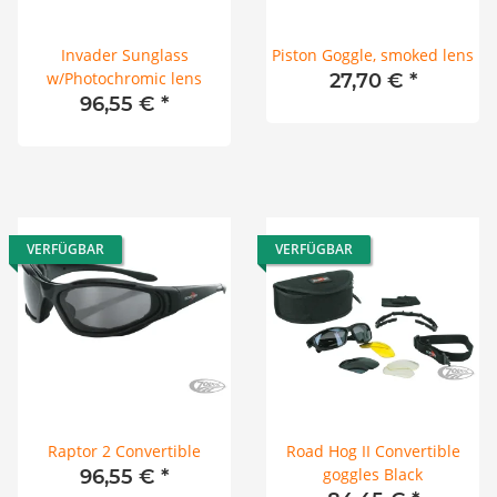
Invader Sunglass
Piston Goggle, smoked lens
w/Photochromic lens
27,70 €
*
96,55 €
*
VERFÜGBAR
VERFÜGBAR
Raptor 2 Convertible
Road Hog II Convertible
goggles Black
96,55 €
*