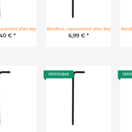
acement allen key
Bondhus, replacement allen key
Bondh
,40 €
*
6,99 €
*
VERFÜGBAR
VERF