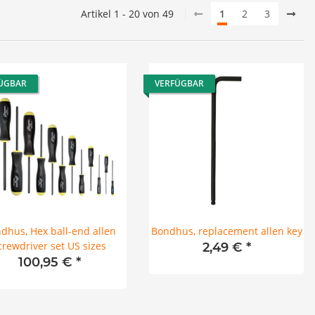
Artikel 1 - 20 von 49
1
2
3
ÜGBAR
VERFÜGBAR
dhus, Hex ball-end allen
Bondhus, replacement allen key
crewdriver set US sizes
2,49 €
*
100,95 €
*