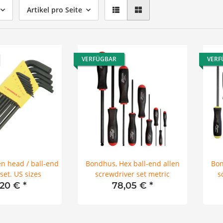
Artikel pro Seite
VERFÜGBAR
VERF
en head / ball-end
Bondhus, Hex ball-end allen
Bon
set. US sizes
screwdriver set metric
s
,20 €
*
78,05 €
*