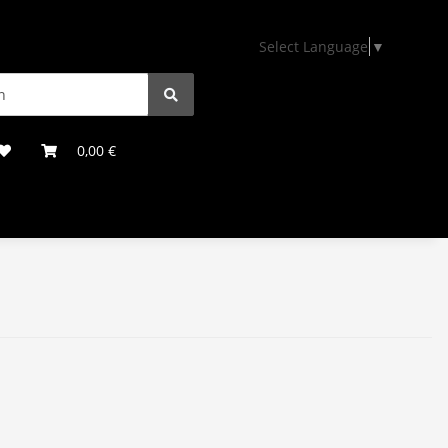
Select Language
▼
0,00 €