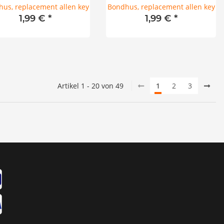
us, replacement allen key
Bondhus, replacement allen key
1,99 €
*
1,99 €
*
Artikel 1 - 20 von 49
1
2
3