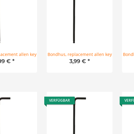
acement allen key
Bondhus, replacement allen key
Bondh
,99 €
*
3,99 €
*
VERFÜGBAR
VERF