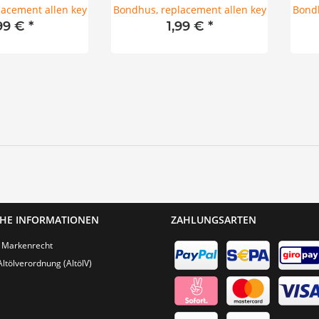
acement allen key
Bondhus, replacement allen key
Bondh
,99 €
*
1,99 €
*
CHE INFORMATIONEN
ZAHLUNGSARTEN
 Markenrecht
Altölverordnung (AltölV)