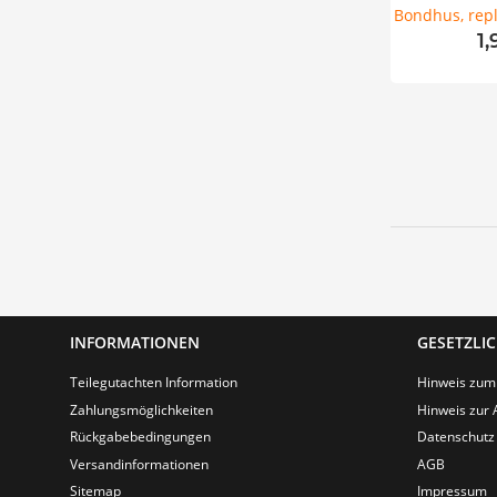
Bondhus, repl
1
INFORMATIONEN
GESETZLI
Teilegutachten Information
Hinweis zum
Zahlungsmöglichkeiten
Hinweis zur 
Rückgabebedingungen
Datenschutz
Versandinformationen
AGB
Sitemap
Impressum