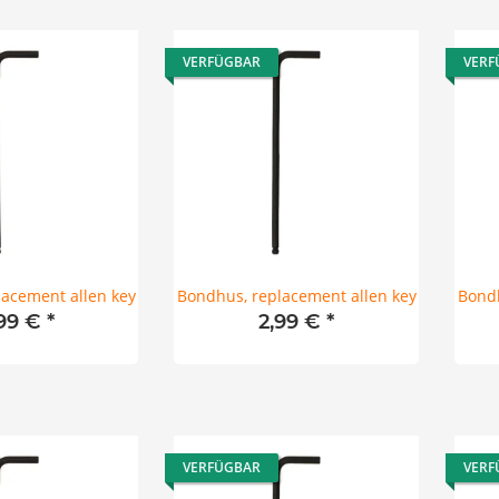
VERFÜGBAR
VERF
acement allen key
Bondhus, replacement allen key
Bondh
99 €
*
2,99 €
*
VERFÜGBAR
VERF