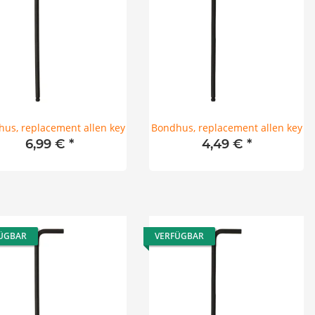
us, replacement allen key
Bondhus, replacement allen key
6,99 €
*
4,49 €
*
ÜGBAR
VERFÜGBAR