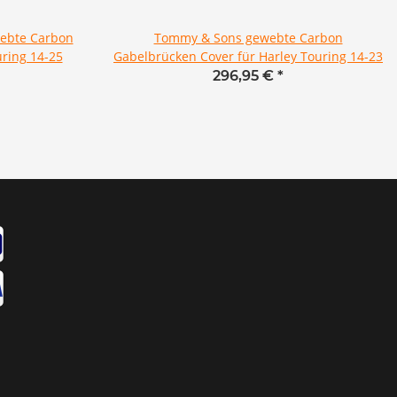
webte Carbon
Tommy & Sons gewebte Carbon
uring 14-25
Gabelbrücken Cover für Harley Touring 14-23
296,95 €
*