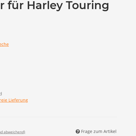
r für Harley Touring
eche
d
reie Lieferung
Frage zum Artikel
nd abweichend)