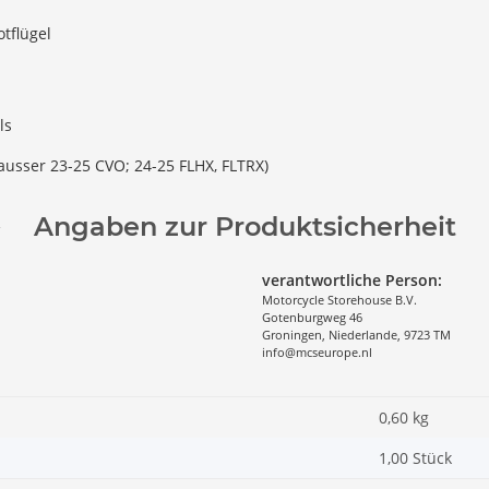
otflügel
ls
ausser 23-25 CVO; 24-25 FLHX, FLTRX)
Angaben zur Produktsicherheit
verantwortliche Person:
Motorcycle Storehouse B.V.
Gotenburgweg 46
Groningen, Niederlande, 9723 TM
info@mcseurope.nl
0,60
kg
1,00 Stück