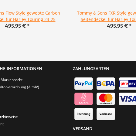
s Flow Style gewebte Carbon
Tommy & Sons FXR Style ge
el für Harley Touring 23-25
Seitendeckel für Harley To
495,95 €
*
495,95 €
*
CHE INFORMATIONEN
ZAHLUNGSARTEN
 Markenrecht
Altölverordnung (AltölV)
tzhinweise
ht
VERSAND