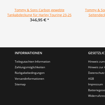
Tommy & Sons Carbon gewebte
Tommy & Son
Tankabdeckung für Harley Touring 23-25
Seitendeck
346,95 €
*
INFORMATIONEN
GESETZLI
Teilegutachten Information
Hinweis zum
Zahlungsmöglichkeiten
Hinweis zur 
Rückgabebedingungen
Datenschutz
Versandinformationen
AGB
Sitemap
Impressum
Batteriegese
Widerrufsrec