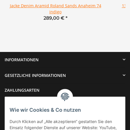
Jacke Denim Aramid Roland Sands Anaheim 74
13 1
indigo
289,00 €
*
INFORMATIONEN
GESETZLICHE INFORMATIONEN
ZAHLUNGSARTEN
Wie wir Cookies & Co nutzen
Durch Klicken auf „Alle akzeptieren“ gestatten Sie den
Einsatz folgender Dienste auf unserer Website: YouTube,