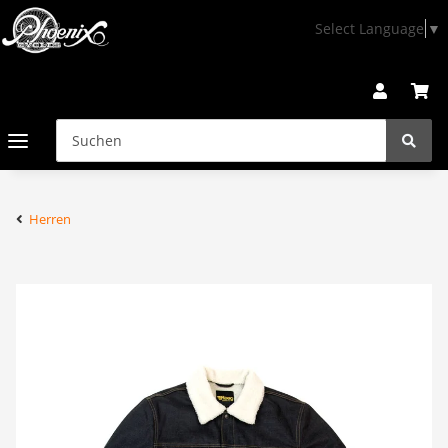
Select Language
▼
Herren