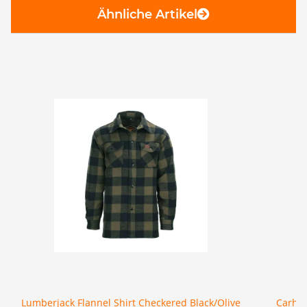
Ähnliche Artikel
Lumberjack Flannel Shirt Checkered Black/Olive
Carhar