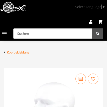
Select Language
▼
Kopfbekleidung