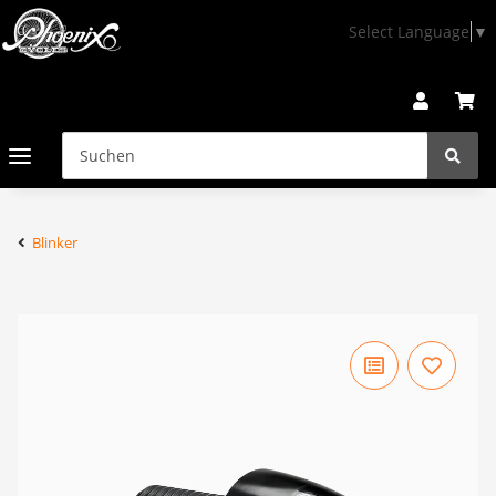
Select Language
▼
Blinker