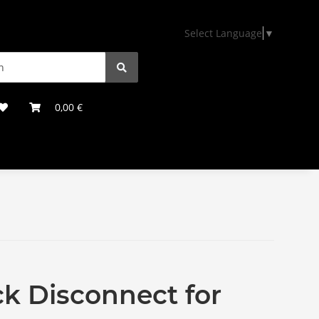
Select Language
▼
0,00 €
ck Disconnect for